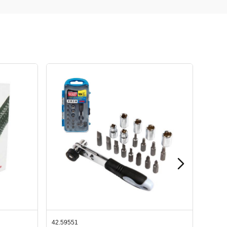
42.65998