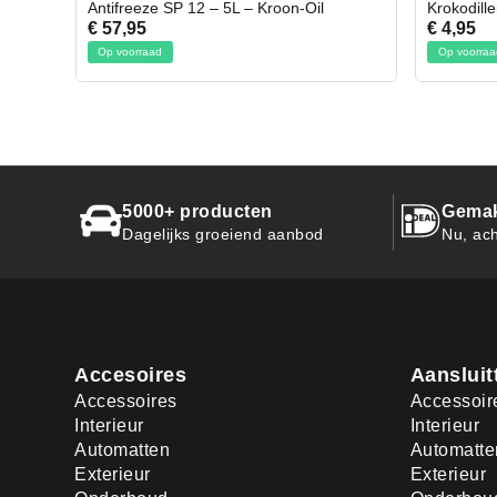
il
Krokodillen bek 2 stuks
Gevlo
€ 4,95
€ 50,
Op voorraad
Op vo
5000+ producten
Gemak
Dagelijks groeiend aanbod
Nu, ach
Accesoires
Aansluit
Accessoires
Accessoir
Interieur
Interieur
Automatten
Automatte
Exterieur
Exterieur