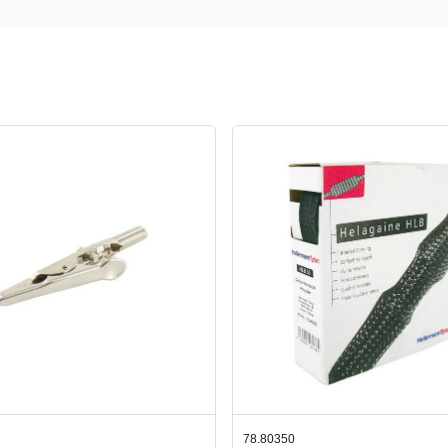
350
42.59551