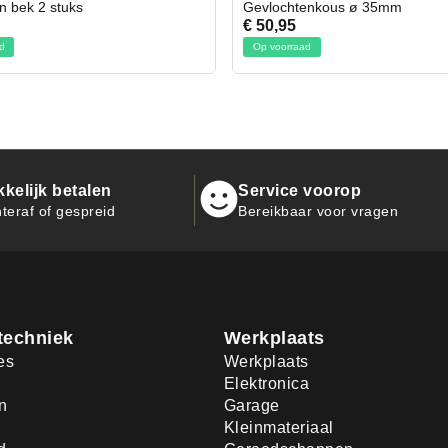
chtenkous ø 35mm
Bit- en Doppenset 19 Delig I
95
€ 19,95
orraad
Op voorraad
kelijk betalen
Service voorop
teraf of gespreid
Bereikbaar voor vragen
techniek
Werkplaats
es
Werkplaats
Elektronica
n
Garage
Kleinmateriaal