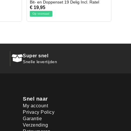
ncl. Ratel
Afbreekmes 2 stuks
€ 10,95
Op voorraad
Super snel
Snelle levertijden
Snel naar
My account
Privacy Policy
Garantie
Verzending