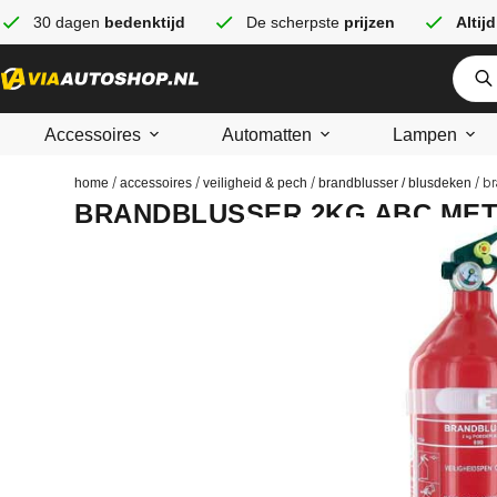
30 dagen
bedenktijd
De scherpste
prijzen
Altijd
Accessoires
Automatten
Lampen
/
/
/
/ b
home
accessoires
veiligheid & pech
brandblusser / blusdeken
BRANDBLUSSER 2KG ABC ME