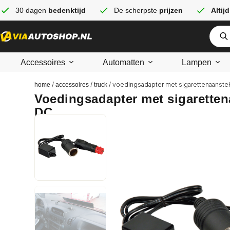
30 dagen
bedenktijd
De scherpste
prijzen
Altijd
Accessoires
Automatten
Lampen
/
/
/ voedingsadapter met sigarettenaansteke
home
accessoires
truck
Voedingsadapter met sigaretten
DC