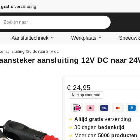
 gratis
verzending
Aansluittechniek
Werkplaats
Sneeuwke
r aansluiting 12v dc naar 24v dc
aansteker aansluiting 12V DC naar 24
€
24,95
Niet op voorraad
Altijd gratis
verzending
30 dagen
bedenktijd
Meer dan
5000 producten