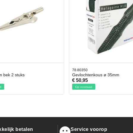
0
42.59551
htenkous ø 35mm
Bit- en Doppenset 19 Delig Inc
5
€ 19,95
raad
Op voorraad
kelijk betalen
Service voorop