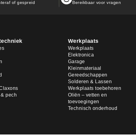
teraf of gespreid
Bereikbaar voor vragen
techniek
Werkplaats
es
Werkplaats
Elektronica
n
Garage
Kleinmateriaal
d
Gereedschappen
Solderen & Lassen
Claxons
Werkplaats toebehoren
d & pech
Oliën – vetten en
toevoegingen
Technisch onderhoud