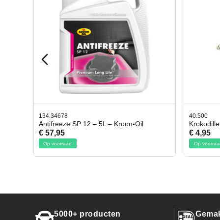
40.500
78.8035
l
Krokodillen bek 2 stuks
Gevloc
€ 4,95
€ 50,9
Op voorraad
Op voor
5000+ producten
Gemak