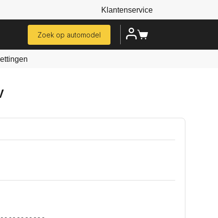
Klantenservice
Zoek op automodel
ttingen
V