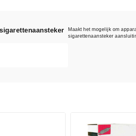
sigarettenaansteker
Maakt het mogelijk om appara
sigarettenaansteker aansluiti