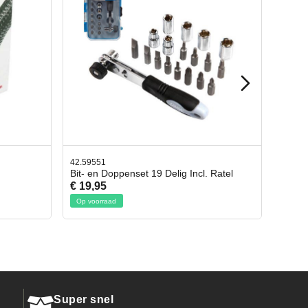
42.65998
l. Ratel
Afbreekmes 2 stuks
€ 10,95
Op voorraad
Super snel