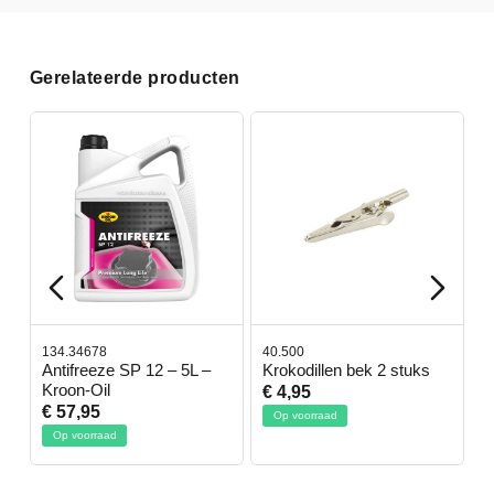
Gerelateerde producten
134.34678
40.500
7
-
Antifreeze SP 12 – 5L –
Krokodillen bek 2 stuks
G
Kroon-Oil
€ 4,95
€
€ 57,95
Op voorraad
Op voorraad