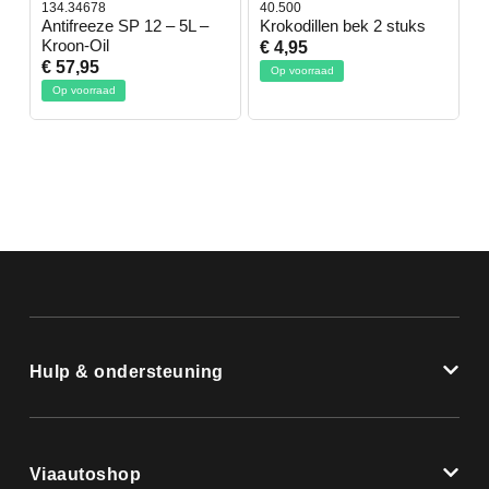
134.34678
40.500
7
-
Antifreeze SP 12 – 5L –
Krokodillen bek 2 stuks
G
Kroon-Oil
€ 4,95
€
€ 57,95
Op voorraad
Op voorraad
Hulp & ondersteuning
Viaautoshop