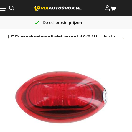
De scherpste
prijzen
LED markeringslicht ovaal 12/24V – bulk