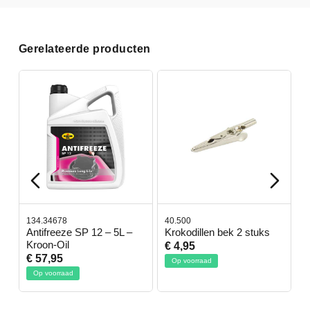
Gerelateerde producten
134.34678
40.500
78
-
Antifreeze SP 12 – 5L –
Krokodillen bek 2 stuks
G
Kroon-Oil
€ 4,95
€
€ 57,95
Op voorraad
O
Op voorraad