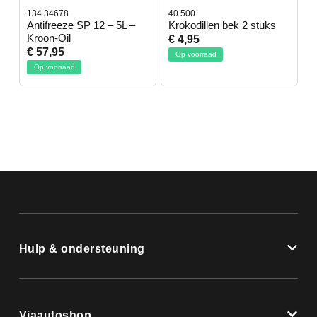
134.34678
40.500
7
-
Antifreeze SP 12 – 5L –
Krokodillen bek 2 stuks
G
Kroon-Oil
€ 4,95
€
€ 57,95
Op voorraad
Op voorraad
Hulp & ondersteuning
Viaautoshop