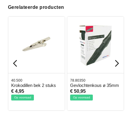
Gerelateerde producten
40.500
78.80350
4
Krokodillen bek 2 stuks
Gevlochtenkous ø 35mm
B
D
€ 4,95
€ 50,95
€
Op voorraad
Op voorraad