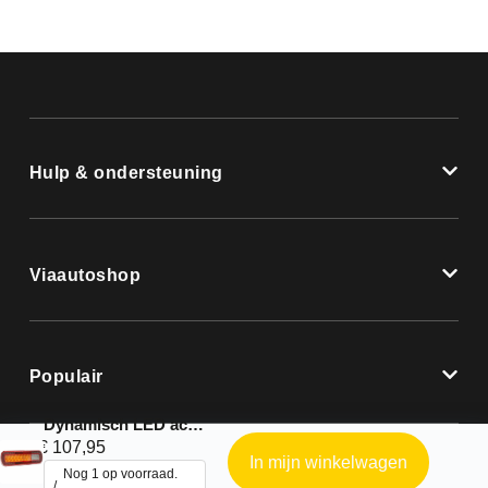
Hulp & ondersteuning
Viaautoshop
Populair
Dynamisch LED achterlicht
€
107,95
In mijn winkelwagen
Nog 1 op voorraad.