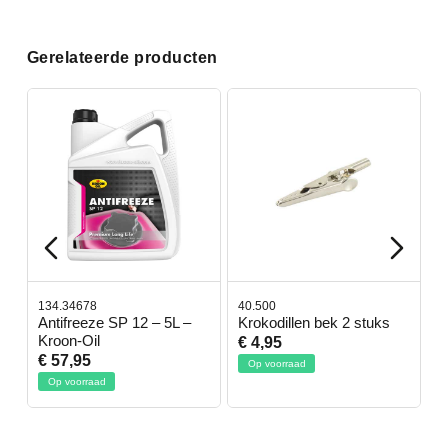
Gerelateerde producten
134.34678
40.500
7
-
Antifreeze SP 12 – 5L –
Krokodillen bek 2 stuks
G
Kroon-Oil
€ 4,95
€
€ 57,95
Op voorraad
Op voorraad