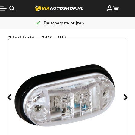
De scherpste
prijzen
2 led light – 24V – Wit