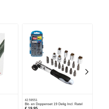
42.65998
ncl. Ratel
Afbreekmes 2 stuks
€ 10,95