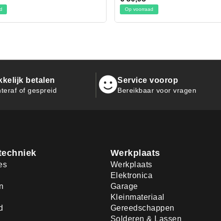
orraad
Op voorraad
kelijk betalen
Service voorop
teraf of gespreid
Bereikbaar voor vragen
techniek
Werkplaats
es
Werkplaats
Elektronica
n
Garage
Kleinmateriaal
d
Gereedschappen
Solderen & Lassen