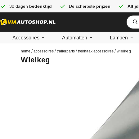
30 dagen
bedenktijd
De scherpste
prijzen
Altijd
Accessoires
Automatten
Lampen
/
/
/
/ wielkeg
home
accessoires
trailerparts
trekhaak accessoires
Wielkeg