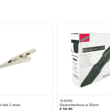
350
42.59551
chtenkous ø 35mm
Bit- en Doppenset 19 Delig I
95
€ 19,95