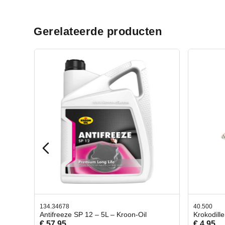
Gerelateerde producten
40.500
78.80
il
Krokodillen bek 2 stuks
Gevlo
€ 4,95
€ 50,