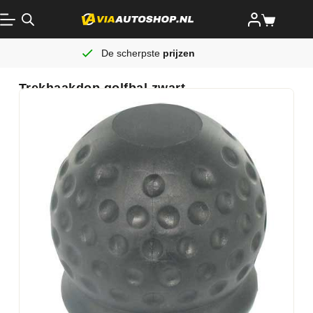
De scherpste
prijzen
Trekhaakdop golfbal zwart