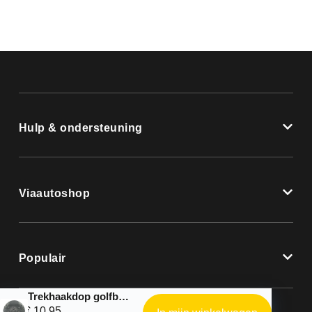
Hulp & ondersteuning
Viaautoshop
Populair
Trekhaakdop golfbal zwart
€
10,95