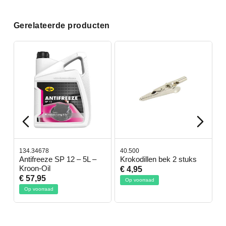
Gerelateerde producten
134.34678
40.500
7
-
Antifreeze SP 12 – 5L –
Krokodillen bek 2 stuks
G
Kroon-Oil
€ 4,95
€
€ 57,95
Op voorraad
Op voorraad