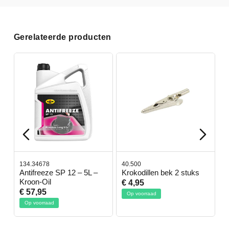
Gerelateerde producten
134.34678
40.500
7
-
Antifreeze SP 12 – 5L –
Krokodillen bek 2 stuks
G
Kroon-Oil
€ 4,95
€
€ 57,95
Op voorraad
Op voorraad