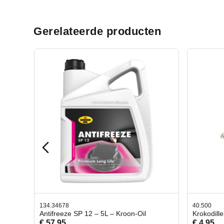
Gerelateerde producten
40.500
78.803
l
Krokodillen bek 2 stuks
Gevlo
€ 4,95
€ 50,