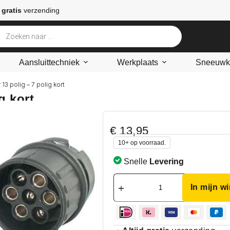
 gratis
verzending
Aansluittechniek
Werkplaats
Sneeuwke
13 polig – 7 polig kort
g kort
€
13,95
10+ op voorraad.
Snelle
Levering
In mijn w