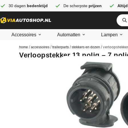
30 dagen
bedenktijd
De scherpste
prijzen
Altijd
Accessoires
Automatten
Lampen
/
/
/
/ verloopstekker 
home
accessoires
trailerparts
stekkers en dozen
Verloopstekker 13 polig – 7 poli