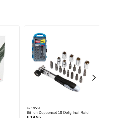
42.65998
cl. Ratel
Afbreekmes 2 stuks
€ 10,95