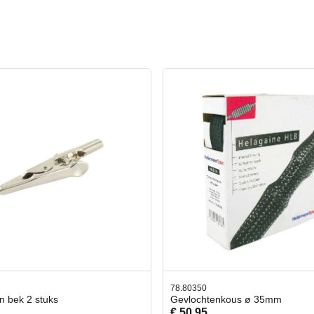
50
42.59551
chtenkous ø 35mm
Bit- en Doppenset 19 Delig In
95
€ 19,95