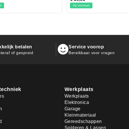
rraad
Op voorraad
kelijk betalen
Service voorop
teraf of gespreid
Bereikbaar voor vragen
techniek
Werkplaats
es
Werkplaats
Elektronica
n
Garage
Kleinmateriaal
d
Gereedschappen
Solderen & Lassen