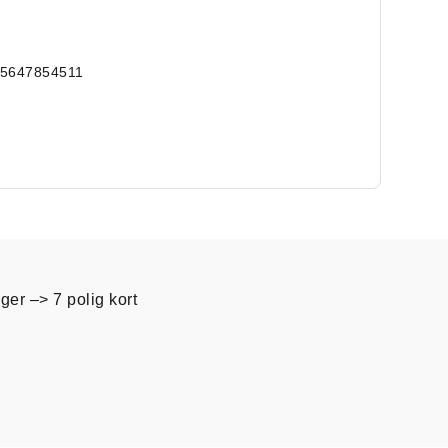
15647854511
ger –> 7 polig kort