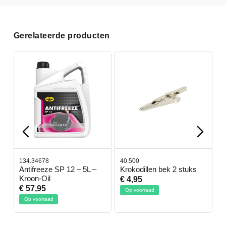
Gerelateerde producten
134.34678
40.500
7
-
Antifreeze SP 12 – 5L –
Krokodillen bek 2 stuks
G
Kroon-Oil
€ 4,95
€
€ 57,95
Op voorraad
Op voorraad