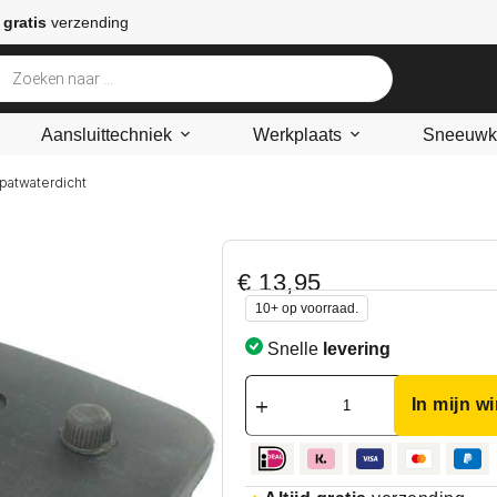
 gratis
verzending
Aansluittechniek
Werkplaats
Sneeuwke
patwaterdicht
€
13,95
10+ op voorraad.
Snelle
levering
In mijn w