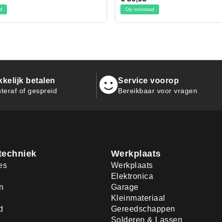
orraad
Op voorraad
kelijk betalen
Service voorop
teraf of gespreid
Bereikbaar voor vragen
techniek
Werkplaats
es
Werkplaats
Elektronica
n
Garage
Kleinmateriaal
d
Gereedschappen
Solderen & Lassen