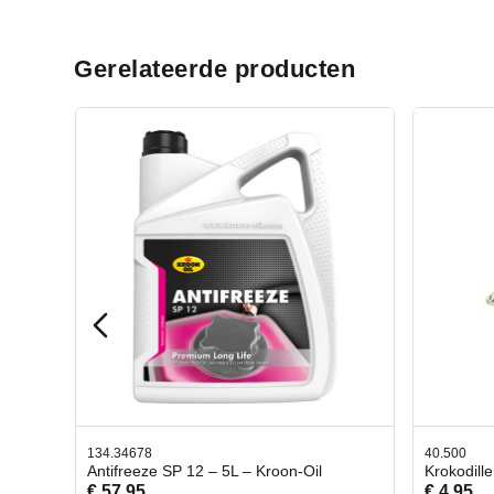
Gerelateerde producten
40.500
78.80
il
Krokodillen bek 2 stuks
Gevlo
€ 4,95
€ 50,