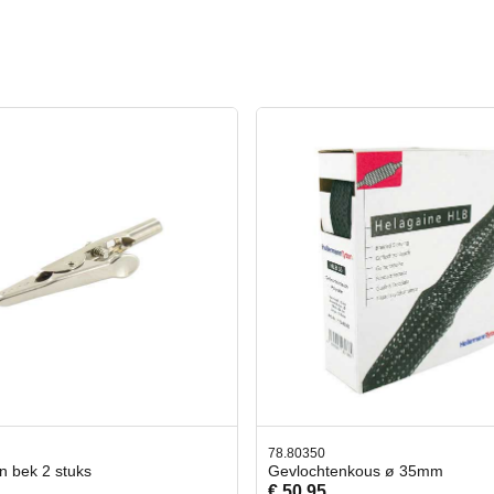
350
42.59551
chtenkous ø 35mm
Bit- en Doppenset 19 Delig I
95
€ 19,95