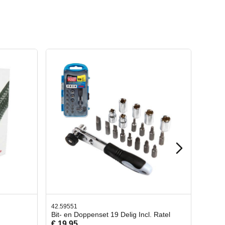
42.65998
ncl. Ratel
Afbreekmes 2 stuks
€ 10,95