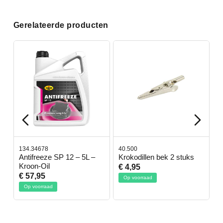
Gerelateerde producten
134.34678
40.500
7
-
Antifreeze SP 12 – 5L –
Krokodillen bek 2 stuks
G
Kroon-Oil
€ 4,95
€
€ 57,95
Op voorraad
Op voorraad