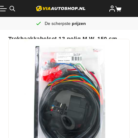
De scherpste
prijzen
Trekhaakkabelset 13 polig M.W. 150 cm