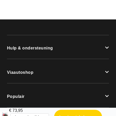
Hulp & ondersteuning
Viaautoshop
Populair
Trekhaakkabelset 13 polig M.W. 150 cm
€
73,95