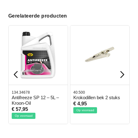
Gerelateerde producten
134.34678
40.500
7
-
Antifreeze SP 12 – 5L –
Krokodillen bek 2 stuks
G
Kroon-Oil
€ 4,95
€
€ 57,95
Op voorraad
Op voorraad