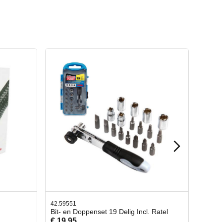
42.65998
Incl. Ratel
Afbreekmes 2 stuks
€ 10,95