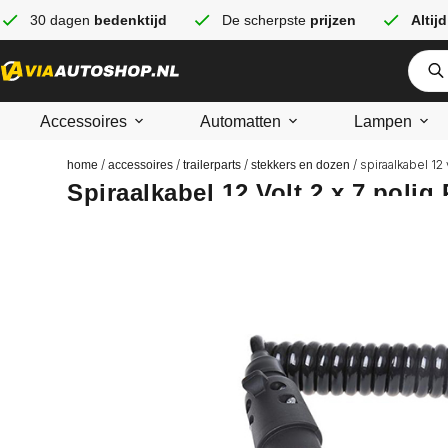
30 dagen
bedenktijd
De scherpste
prijzen
Altijd
Accessoires
Automatten
Lampen
/
/
/
/ spiraalkabel 12
home
accessoires
trailerparts
stekkers en dozen
Spiraalkabel 12 Volt 2 x 7 polig