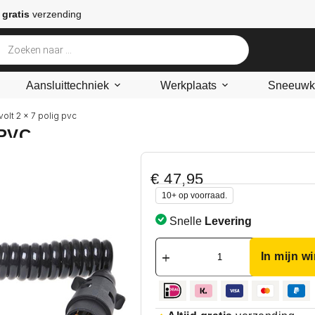
 gratis
verzending
Aansluittechniek
Werkplaats
Sneeuwke
 volt 2 x 7 polig pvc
 PVC
€
47,95
10+ op voorraad.
Snelle
Levering
In mijn w