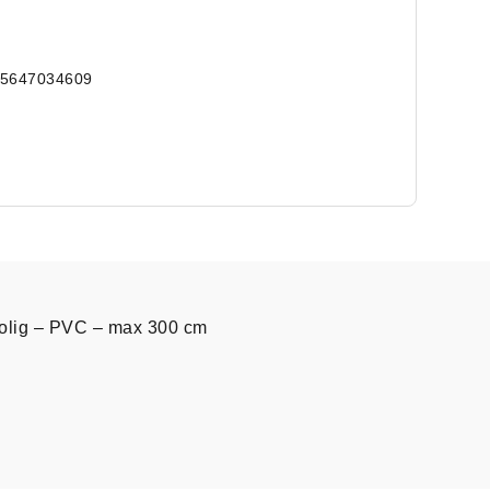
15647034609
 polig – PVC – max 300 cm