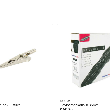
0350
42.59551
ochtenkous ø 35mm
Bit- en Doppenset 19 Delig 
,95
€ 19,95