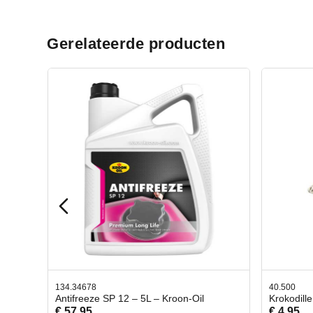
Gerelateerde producten
40.500
78.8
Oil
Krokodillen bek 2 stuks
Gevl
€ 4,95
€ 50