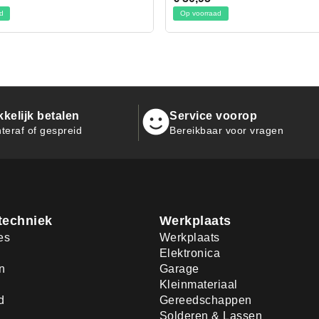
voorraad
Op voorraad
kelijk betalen
Service voorop
teraf of gespreid
Bereikbaar voor vragen
techniek
Werkplaats
es
Werkplaats
Elektronica
n
Garage
Kleinmateriaal
d
Gereedschappen
Solderen & Lassen