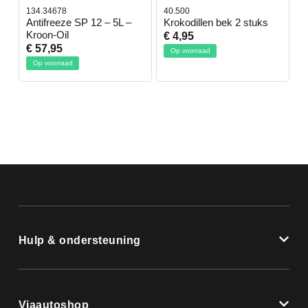
134.34678
40.500
7
-
Antifreeze SP 12 – 5L –
Krokodillen bek 2 stuks
G
Kroon-Oil
€ 4,95
€
€ 57,95
Op voorraad
Op voorraad
Hulp & ondersteuning
Viaautoshop