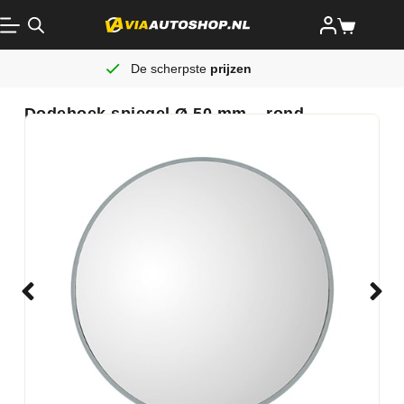
De scherpste
prijzen
Dodehoek spiegel Ø 50 mm – rond