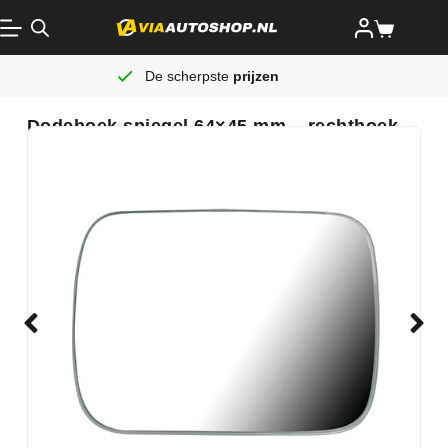
De scherpste
prijzen
Dodehoek spiegel 64×45 mm – rechthoek