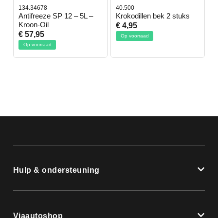
134.34678
40.500
7
-
Antifreeze SP 12 – 5L –
Krokodillen bek 2 stuks
G
Kroon-Oil
€ 4,95
€
€ 57,95
Op voorraad
Op voorraad
Hulp & ondersteuning
Viaautoshop