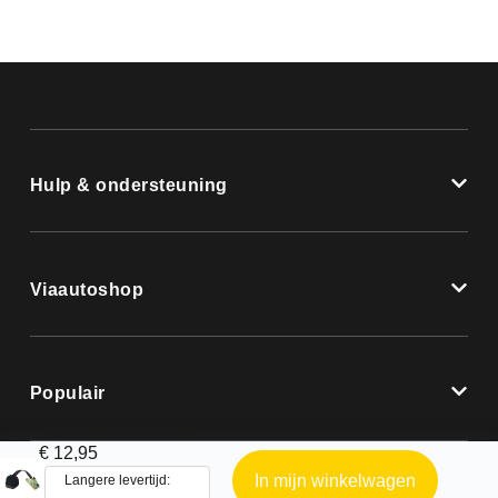
Hulp & ondersteuning
Viaautoshop
Populair
Spanband met ratel 500 cm
€
12,95
In mijn winkelwagen
Langere levertijd: