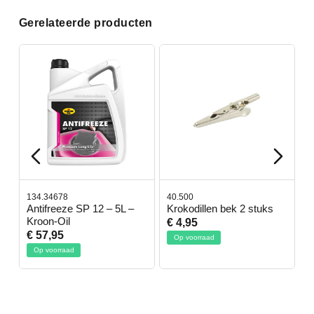
Gerelateerde producten
134.34678
40.500
7
-
Antifreeze SP 12 – 5L –
Krokodillen bek 2 stuks
G
Kroon-Oil
€ 4,95
€
€ 57,95
Op voorraad
Op voorraad