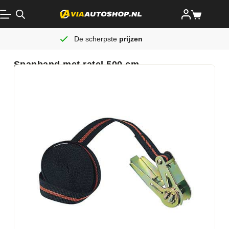
De scherpste
prijzen
Spanband met ratel 500 cm