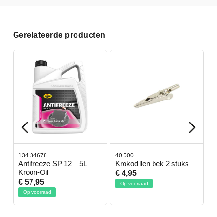
Gerelateerde producten
134.34678
40.500
7
-
Antifreeze SP 12 – 5L –
Krokodillen bek 2 stuks
G
Kroon-Oil
€ 4,95
€
€ 57,95
Op voorraad
Op voorraad