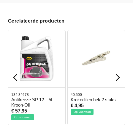
Gerelateerde producten
134.34678
40.500
7
-
Antifreeze SP 12 – 5L –
Krokodillen bek 2 stuks
G
Kroon-Oil
€ 4,95
€
€ 57,95
Op voorraad
Op voorraad