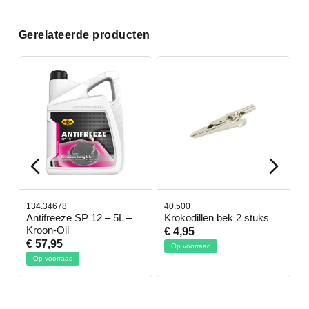
Gerelateerde producten
134.34678
40.500
7
-
Antifreeze SP 12 – 5L –
Krokodillen bek 2 stuks
G
Kroon-Oil
€ 4,95
€
€ 57,95
Op voorraad
Op voorraad