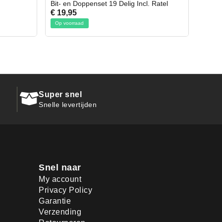
ncl. Ratel
Afbreekmes 2 stuks
€ 10,95
Op voorraad
Super snel
Snelle levertijden
Snel naar
My account
Privacy Policy
Garantie
Verzending