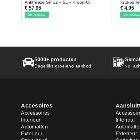
il
Krokodillen bek 2 stuks
Gevlo
€ 4,95
€ 50,
Op voorraad
Op vo
5000+ producten
Gemak
Dagelijks groeiend aanbod
Nu, ach
Accesoires
Aansluit
Accessoires
Accessoir
Interieur
Interieur
Automatten
Automatte
Exterieur
Exterieur