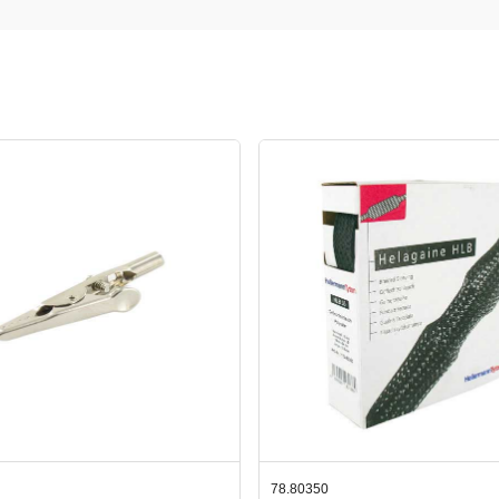
350
42.59551