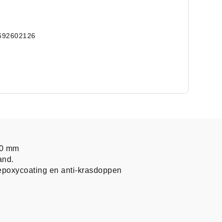
692602126
10 mm
and.
poxycoating en anti-krasdoppen