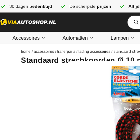
30 dagen
bedenktijd
De scherpste
prijzen
Altijd
Accessoires
Automatten
Lampen
/
/
/
/ standaard str
home
accessoires
trailerparts
lading accessoires
Standaard strechkoorden Ø 10 