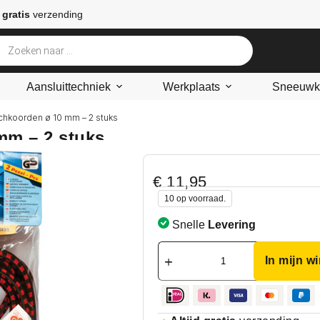
 gratis
verzending
Aansluittechniek
Werkplaats
Sneeuwke
echkoorden ø 10 mm – 2 stuks
mm – 2 stuks
€
11,95
10 op voorraad.
Snelle
Levering
In mijn w