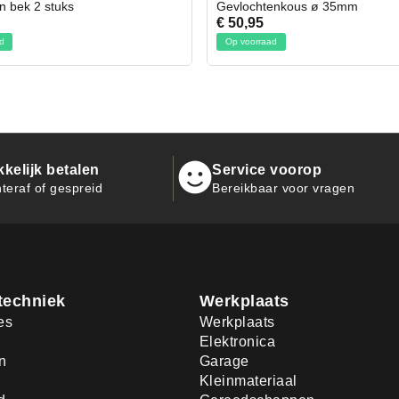
chtenkous ø 35mm
Bit- en Doppenset 19 Delig I
95
€ 19,95
orraad
Op voorraad
kelijk betalen
Service voorop
teraf of gespreid
Bereikbaar voor vragen
techniek
Werkplaats
es
Werkplaats
Elektronica
n
Garage
Kleinmateriaal