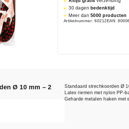
Altijd gratis
verzending
30 dagen
bedenktijd
Meer dan
5000 producten
Artikelnummer: 60212
EAN: 8000
rden Ø 10 mm – 2
Standaard strechkoorden Ø 
Latex riemen met nylon PP-b
Geharde metalen haken met e