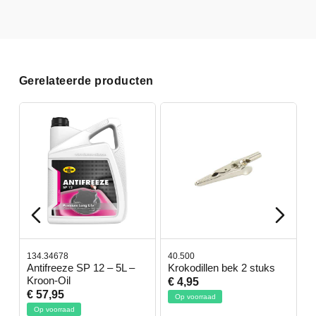
Gerelateerde producten
134.34678
40.500
7
-
Antifreeze SP 12 – 5L –
Krokodillen bek 2 stuks
G
Kroon-Oil
€ 4,95
€
€ 57,95
Op voorraad
Op voorraad