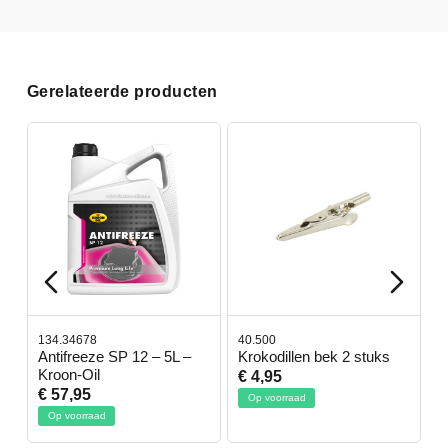
Gerelateerde producten
134.34678
40.500
7
-
Antifreeze SP 12 – 5L –
Krokodillen bek 2 stuks
G
Kroon-Oil
€ 4,95
€
€ 57,95
Op voorraad
Op voorraad