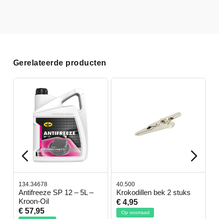
Gerelateerde producten
134.34678
40.500
7
-
Antifreeze SP 12 – 5L –
Krokodillen bek 2 stuks
G
Kroon-Oil
€ 4,95
€
€ 57,95
Op voorraad