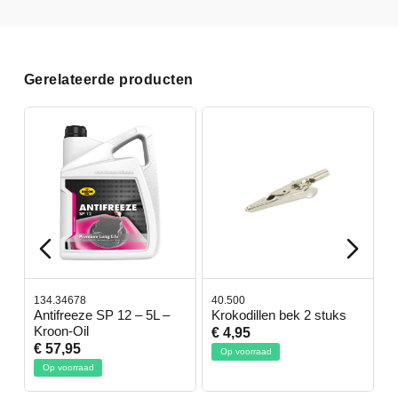
Gerelateerde producten
134.34678
40.500
7
-
Antifreeze SP 12 – 5L –
Krokodillen bek 2 stuks
G
Kroon-Oil
€ 4,95
€
€ 57,95
Op voorraad
Op voorraad