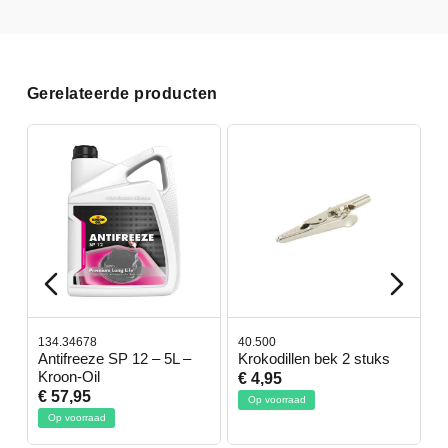
Gerelateerde producten
134.34678
40.500
7
-
Antifreeze SP 12 – 5L –
Krokodillen bek 2 stuks
G
Kroon-Oil
€ 4,95
€
€ 57,95
Op voorraad
Op voorraad