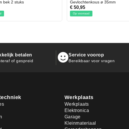
ochtenkous ø 35mm
Bit- en Doppenset 19 Delig I
,95
€ 19,95
oorraad
Op voorraad
kelijk betalen
Service voorop
teraf of gespreid
Bereikbaar voor vragen
techniek
Werkplaats
es
Werkplaats
Elektronica
n
Garage
Kleinmateriaal