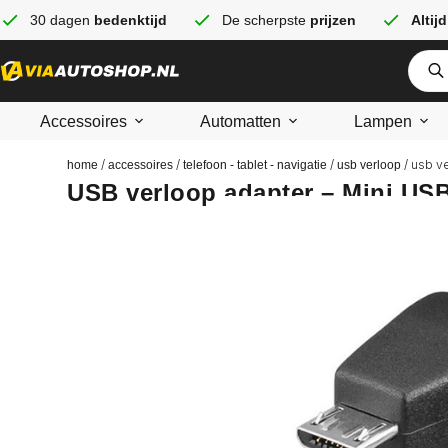
30 dagen
bedenktijd
De scherpste
prijzen
Altijd
Accessoires
Automatten
Lampen
/
/
/
/ usb v
home
accessoires
telefoon - tablet - navigatie
usb verloop
USB verloop adapter – Mini US