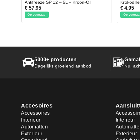
Oil
Krokodillen bek 2 stuks
Gevl
€ 4,95
€ 50
Op voorraad
Op v
5000+ producten
Gemak
Dagelijks groeiend aanbod
Nu, ach
Accesoires
Aansluit
Accessoires
Accessoir
Interieur
Interieur
Automatten
Automatte
Exterieur
Exterieur