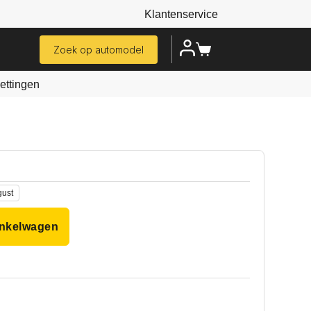
Klantenservice
Zoek op automodel
ttingen
gust
inkelwagen