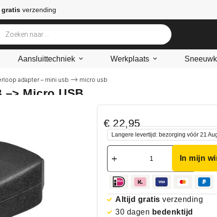
 gratis
verzending
Aansluittechniek
Werkplaats
Sneeuwke
erloop adapter – mini usb –> micro usb
B –> Micro USB
€
22,95
Langere levertijd: bezorging vóór 21 Au
In mijn w
Altijd gratis
verzending
30 dagen
bedenktijd