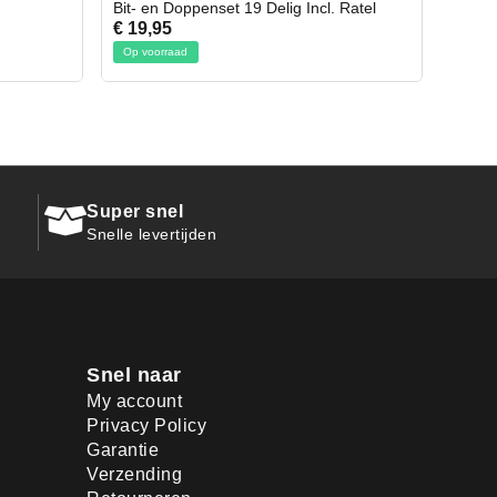
ncl. Ratel
Afbreekmes 2 stuks
€ 10,95
Op voorraad
Super snel
Snelle levertijden
Snel naar
My account
Privacy Policy
Garantie
Verzending