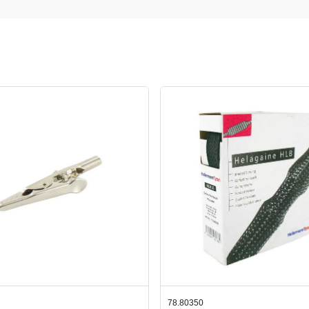
350
42.59551