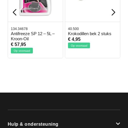
134.34678
40.500
7
-
Antifreeze SP 12 – 5L –
Krokodillen bek 2 stuks
G
Kroon-Oil
€ 4,95
€
€ 57,95
Op voorraad
Op voorraad
Hulp & ondersteuning