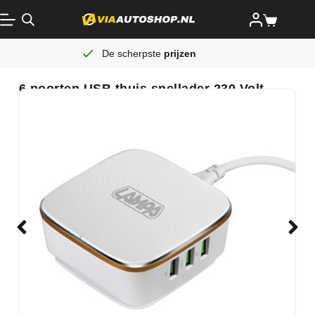
De scherpste
prijzen
6 poorten USB thuis snellader 230 Volt