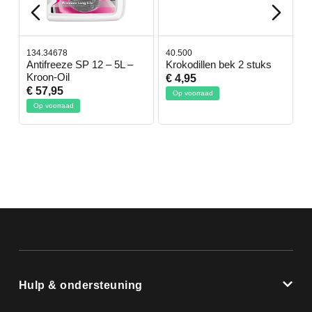
134.34678
40.500
78.80
Antifreeze SP 12 – 5L –
Krokodillen bek 2 stuks
Gevl
Kroon-Oil
€ 4,95
€ 50
€ 57,95
Op voorraad
Op v
Op voorraad
Hulp & ondersteuning