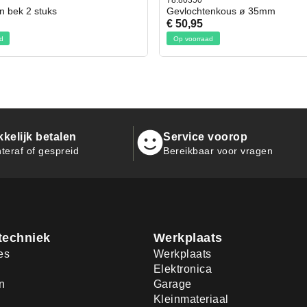
78.80350
en bek 2 stuks
Gevlochtenkous ø 35mm
€ 50,95
d
Op voorraad
kelijk betalen
Service voorop
teraf of gespreid
Bereikbaar voor vragen
techniek
Werkplaats
es
Werkplaats
Elektronica
n
Garage
Kleinmateriaal