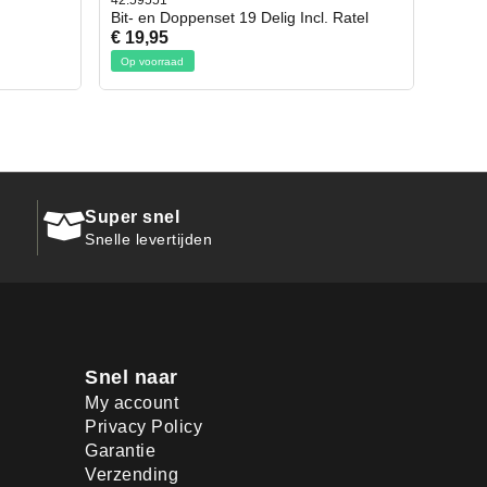
42.59551
42.659
Bit- en Doppenset 19 Delig Incl. Ratel
Afbre
€ 19,95
€ 10,
Op voorraad
Op vo
Super snel
Snelle levertijden
Snel naar
My account
Privacy Policy
Garantie
Verzending