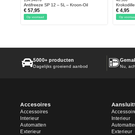
134.34678
40.500
Antifreeze SP 12 – 5L – Kroon-Oil
Krokodill
€ 57,95
€ 4,95
Op voorraad
Op voorraa
5000+ producten
Gemak
Dagelijks groeiend aanbod
Nu, ach
Accesoires
Aansluit
Accessoires
Accessoir
Interieur
Interieur
Automatten
Automatte
Exterieur
Exterieur