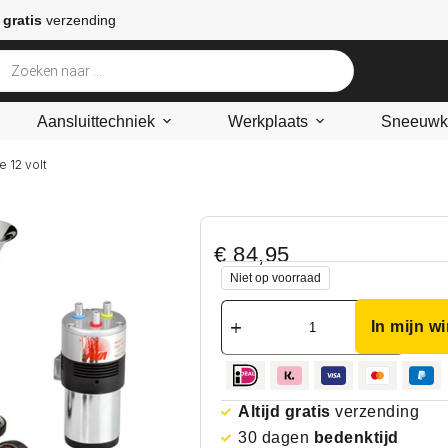
 gratis
verzending
Aansluittechniek
Werkplaats
Sneeuwke
e 12 volt
€
84,95
Niet op voorraad
In mijn w
Altijd gratis
verzending
30 dagen
bedenktijd