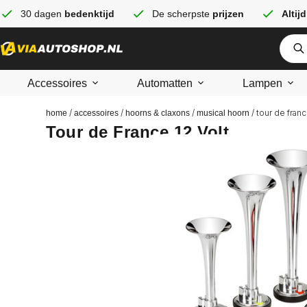
30 dagen
bedenktijd
De scherpste
prijzen
Altijd
Accessoires
Automatten
Lampen
/
/
/
/ tour de franc
home
accessoires
hoorns & claxons
musical hoorn
Tour de France 12 Volt