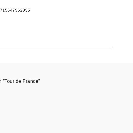
8715647962995
n ”Tour de France”