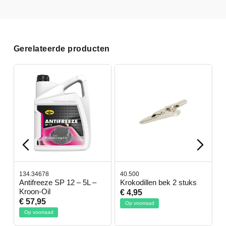
Gerelateerde producten
134.34678
40.500
7
-
Antifreeze SP 12 – 5L –
Krokodillen bek 2 stuks
G
Kroon-Oil
€ 4,95
€
€ 57,95
Op voorraad
Op voorraad