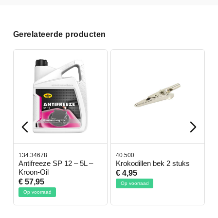
Gerelateerde producten
134.34678
40.500
7
-
Antifreeze SP 12 – 5L –
Krokodillen bek 2 stuks
G
Kroon-Oil
€ 4,95
€
€ 57,95
Op voorraad
Op voorraad