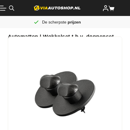
De scherpste
prijzen
Automatten | Wokkelset t.b.v. doppenset