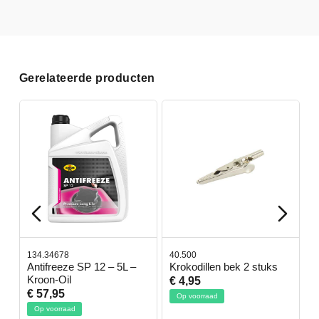
Gerelateerde producten
134.34678
40.500
78.80
Antifreeze SP 12 – 5L –
Krokodillen bek 2 stuks
Gevl
Kroon-Oil
€ 4,95
€ 50
€ 57,95
Op voorraad
Op v
Op voorraad