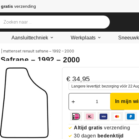
 gratis
verzending
Aansluittechniek
Werkplaats
Sneeuwke
 | mattenset renault safrane – 1992 – 2000
Safrane – 1992 – 2000
€
34,95
Langere levertijd: bezorging vóór 22 Au
In mijn w
Altijd gratis
verzending
30 dagen
bedenktijd