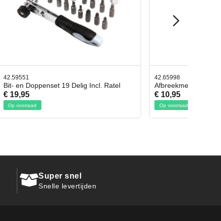
42.65998
. Ratel
Afbreekmes 2 stuks
€ 10,95
Op voorraad
Super snel
Snelle levertijden