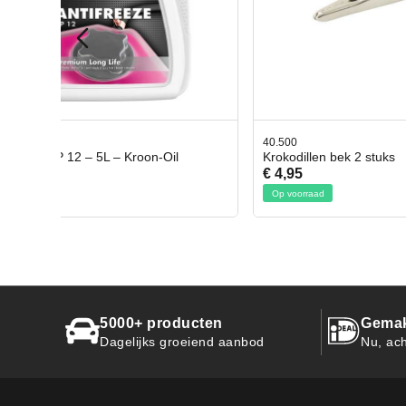
40.500
78.80350
Krokodillen bek 2 stuks
Gevloch
€ 4,95
€ 50,95
Op voorraad
Op voorr
5000+ producten
Gemak
Dagelijks groeiend aanbod
Nu, ach