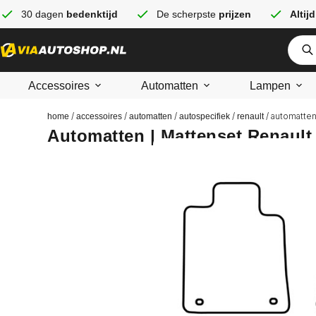
30 dagen
bedenktijd
De scherpste
prijzen
Altijd
Accessoires
Automatten
Lampen
/
/
/
/
/ automatten
home
accessoires
automatten
autospecifiek
renault
Automatten | Mattenset Renault 