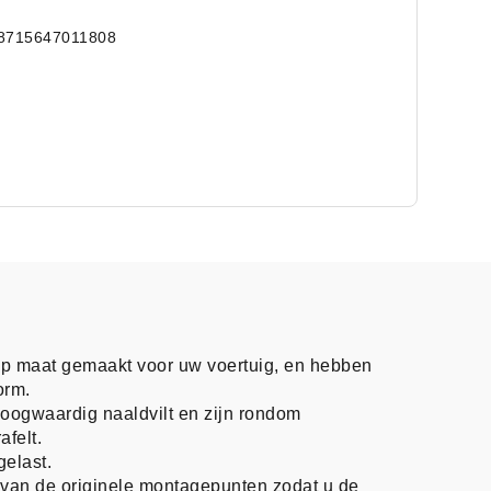
8715647011808
op maat gemaakt voor uw voertuig, en hebben
orm.
oogwaardig naaldvilt en zijn rondom
afelt.
gelast.
n van de originele montagepunten zodat u de