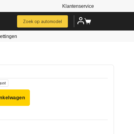
Klantenservice
Zoek op automodel
ttingen
gust
inkelwagen