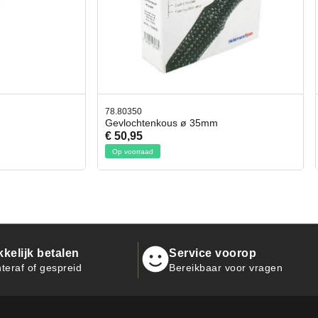
42.59551
tenkous ø 35mm
Bit- en Doppenset 19 Delig Incl
€ 19,95
aad
Op voorraad
kelijk betalen
Service voorop
teraf of gespreid
Bereikbaar voor vragen