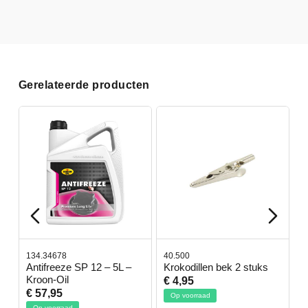
Gerelateerde producten
134.34678
40.500
7
-
Antifreeze SP 12 – 5L –
Krokodillen bek 2 stuks
G
Kroon-Oil
€ 4,95
€
€ 57,95
Op voorraad
Op voorraad