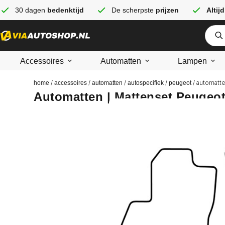
30 dagen
bedenktijd
De scherpste
prijzen
Altijd
Accessoires
Automatten
Lampen
/
/
/
/
/ automatte
home
accessoires
automatten
autospecifiek
peugeot
Automatten | Mattenset Peugeot