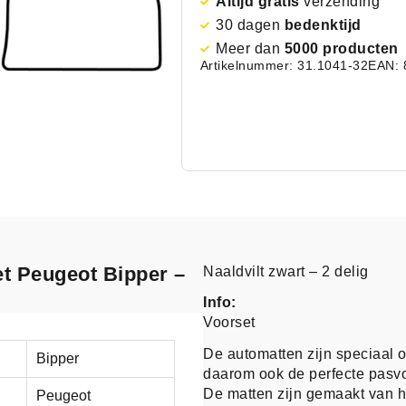
Altijd gratis
verzending
30 dagen
bedenktijd
Meer dan
5000 producten
Artikelnummer: 31.1041-32
EAN: 
et Peugeot Bipper –
Naaldvilt zwart – 2 delig
Info:
Voorset
De automatten zijn speciaal 
Bipper
daarom ook de perfecte pasv
De matten zijn gemaakt van h
Peugeot