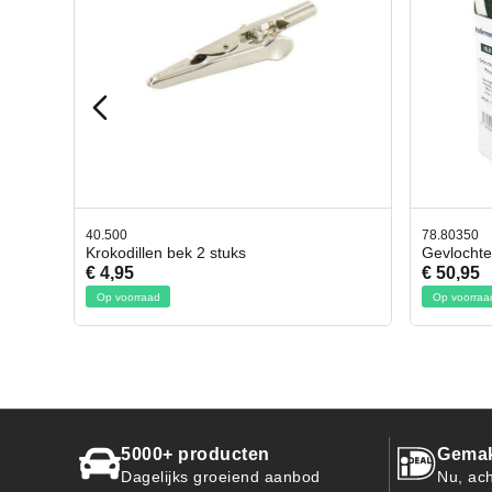
40.500
 Kroon-Oil
Krokodillen bek 2 stuks
€ 4,95
Op voorraad
5000+ producten
Gemak
Dagelijks groeiend aanbod
Nu, ach