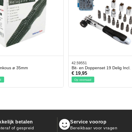
78.80350
42.59551
Gevlochtenkous ø 35mm
Bit- en Doppenset 19 
€ 50,95
€ 19,95
Op voorraad
Op voorraad
kelijk betalen
Service voorop
teraf of gespreid
Bereikbaar voor vragen