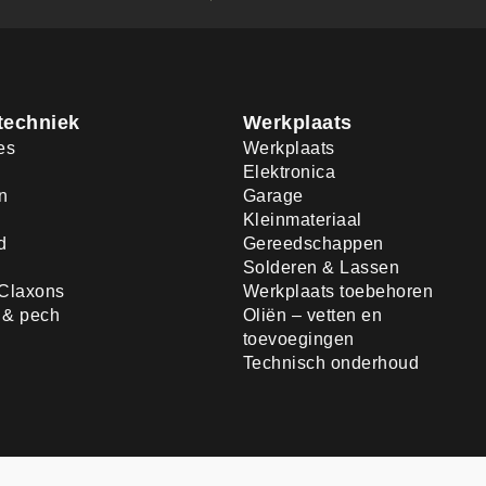
techniek
Werkplaats
es
Werkplaats
Elektronica
n
Garage
Kleinmateriaal
d
Gereedschappen
Solderen & Lassen
Claxons
Werkplaats toebehoren
d & pech
Oliën – vetten en
toevoegingen
Technisch onderhoud