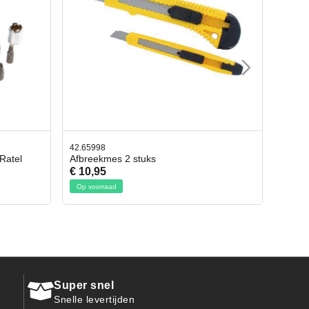
42.65998
Delig Incl. Ratel
Afbreekmes 2 stuks
€ 10,95
Op voorraad
Super snel
Snelle levertijden