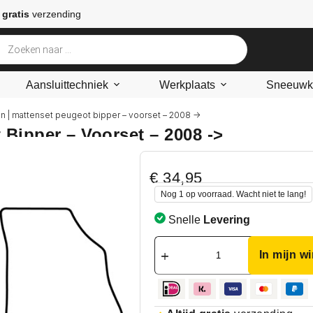
 gratis
verzending
Aansluittechniek
Werkplaats
Sneeuwke
n | mattenset peugeot bipper – voorset – 2008 ->
 Bipper – Voorset – 2008 ->
€
34,95
Nog 1 op voorraad. Wacht niet te lang!
Snelle
Levering
In mijn w