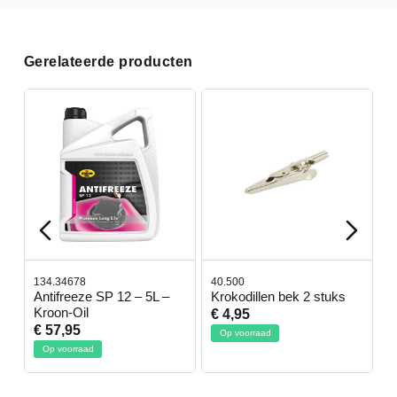
Gerelateerde producten
134.34678
40.500
7
-
Antifreeze SP 12 – 5L –
Krokodillen bek 2 stuks
G
Kroon-Oil
€ 4,95
€
€ 57,95
Op voorraad
Op voorraad