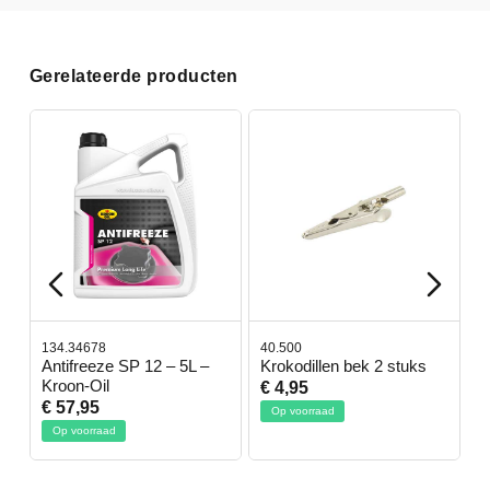
Gerelateerde producten
134.34678
40.500
7
-
Antifreeze SP 12 – 5L –
Krokodillen bek 2 stuks
G
Kroon-Oil
€ 4,95
€
€ 57,95
Op voorraad
Op voorraad