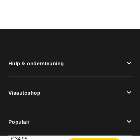
Hulp & ondersteuning
Viaautoshop
Populair
Automatten | Mattenset Peugeot 206 – 2007 ->
€
34,95