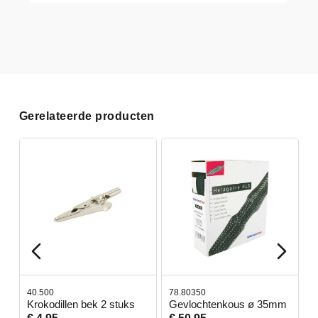
Gerelateerde producten
40.500
78.80350
4
Krokodillen bek 2 stuks
Gevlochtenkous ø 35mm
B
D