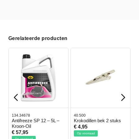
Gerelateerde producten
134.34678
40.500
7
-
Antifreeze SP 12 – 5L –
Krokodillen bek 2 stuks
G
Kroon-Oil
€ 4,95
€
€ 57,95
Op voorraad
Op voorraad