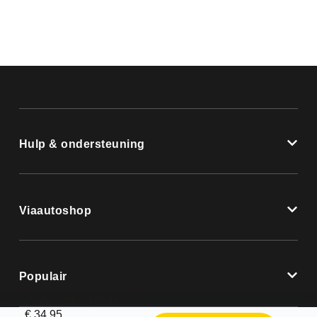
Hulp & ondersteuning
Viaautoshop
Populair
Automatten | Mattenset Nissan 200SX – 1991 ->
€
34,95