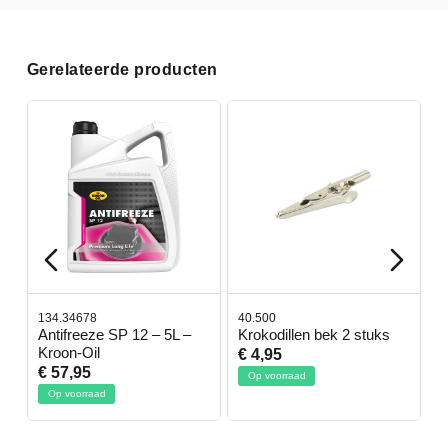
Gerelateerde producten
134.34678
40.500
7
-
Antifreeze SP 12 – 5L –
Krokodillen bek 2 stuks
G
Kroon-Oil
€ 4,95
€
€ 57,95
Op voorraad
Op voorraad