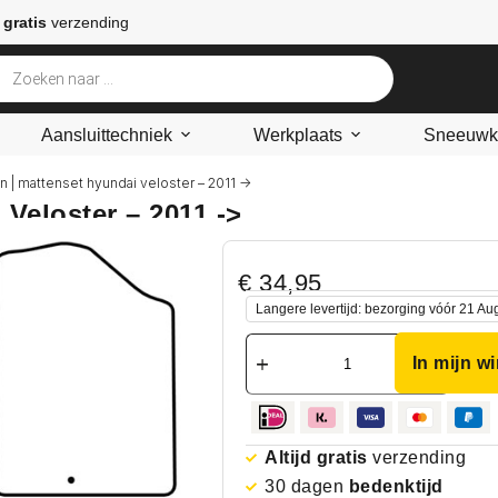
 gratis
verzending
Aansluittechniek
Werkplaats
Sneeuwke
n | mattenset hyundai veloster – 2011 ->
Veloster – 2011 ->
€
34,95
Langere levertijd: bezorging vóór 21 Au
In mijn w
Altijd gratis
verzending
30 dagen
bedenktijd