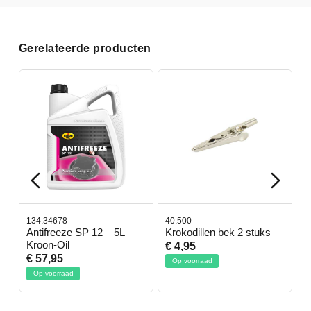
Gerelateerde producten
134.34678
40.500
7
-
Antifreeze SP 12 – 5L –
Krokodillen bek 2 stuks
G
Kroon-Oil
€ 4,95
€
€ 57,95
Op voorraad
Op voorraad