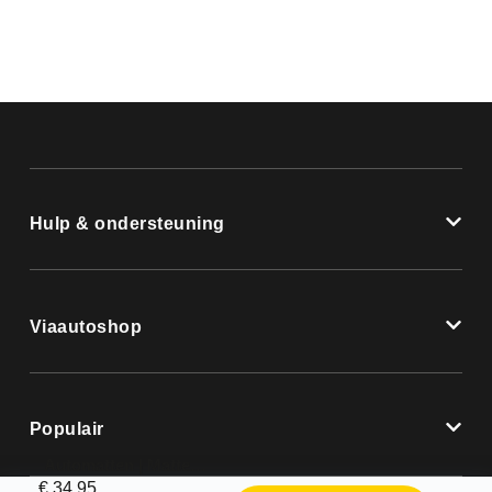
Hulp & ondersteuning
Viaautoshop
Populair
Automatten | Mattenset Hyundai Sonata – 1994 – 2002
€
34,95