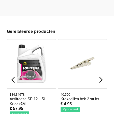
Gerelateerde producten
134.34678
40.500
7
-
Antifreeze SP 12 – 5L –
Krokodillen bek 2 stuks
G
Kroon-Oil
€ 4,95
€
€ 57,95
Op voorraad
Op voorraad