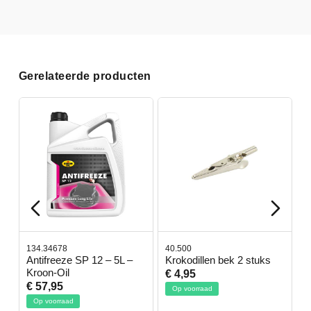
Gerelateerde producten
134.34678
40.500
7
-
Antifreeze SP 12 – 5L –
Krokodillen bek 2 stuks
G
Kroon-Oil
€ 4,95
€
€ 57,95
Op voorraad
Op voorraad