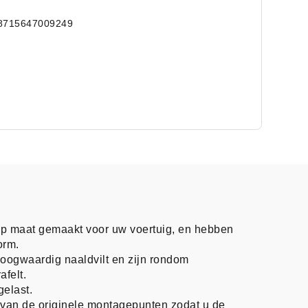
8715647009249
op maat gemaakt voor uw voertuig, en hebben
orm.
oogwaardig naaldvilt en zijn rondom
afelt.
gelast.
n van de originele montagepunten zodat u de