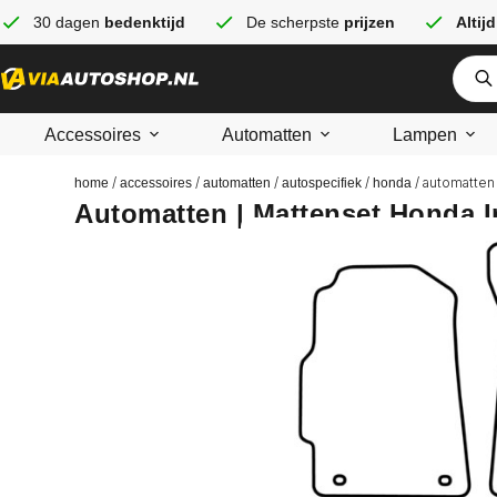
30 dagen
bedenktijd
De scherpste
prijzen
Altijd
Accessoires
Automatten
Lampen
/
/
/
/
/ automatten 
home
accessoires
automatten
autospecifiek
honda
Automatten | Mattenset Honda I