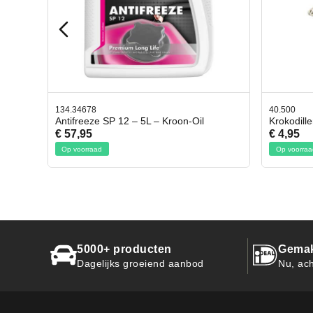
40.500
78.8
Oil
Krokodillen bek 2 stuks
Gevl
€ 4,95
€ 50
Op voorraad
Op 
5000+ producten
Gemak
Dagelijks groeiend aanbod
Nu, ach