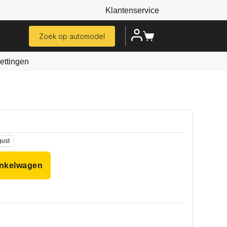
Klantenservice
Zoek op automodel
ttingen
gust
inkelwagen