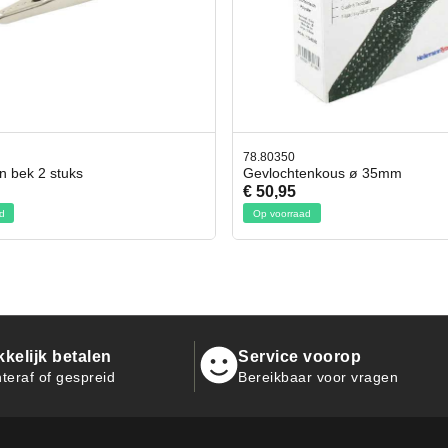
0350
42.59551
ochtenkous ø 35mm
Bit- en Doppenset 19 Delig 
,95
€ 19,95
voorraad
Op voorraad
kelijk betalen
Service voorop
teraf of gespreid
Bereikbaar voor vragen