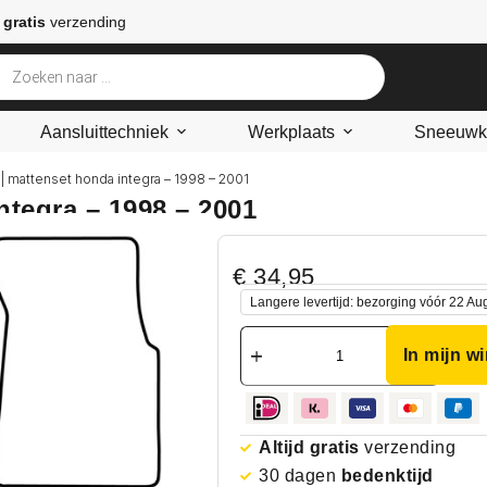
 gratis
verzending
Aansluittechniek
Werkplaats
Sneeuwke
| mattenset honda integra – 1998 – 2001
ntegra – 1998 – 2001
€
34,95
Langere levertijd: bezorging vóór 22 Au
In mijn w
Altijd gratis
verzending
30 dagen
bedenktijd