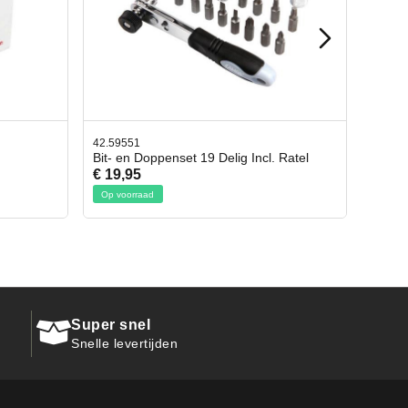
42.65998
Incl. Ratel
Afbreekmes 2 stuks
€ 10,95
Op voorraad
Super snel
Snelle levertijden